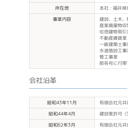
所在地
本社 : 福井
事業内容
建設、土木、
産業廃棄物収集
宅地建物取引
不動産賃貸業
一級建築士事
水道施設工事
管工事業
前各号に付帯
会社沿革
昭和43年11月
有限会社元井
昭和44年4月
建設業許可〈知
昭和62年3月
有限会社元井