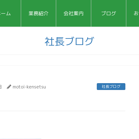
ホーム
業務紹介
会社案内
ブログ
お
社長ブログ
日
motoi-kensetsu
社長ブログ