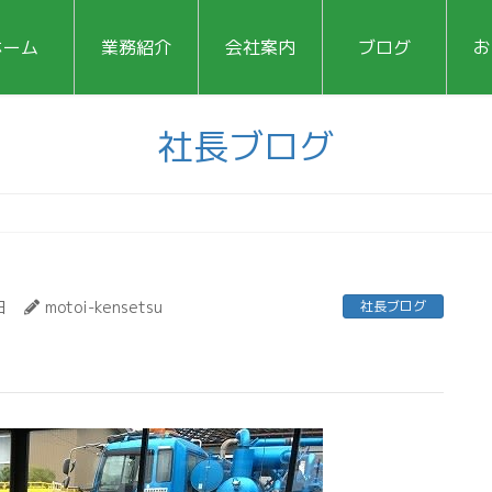
ホーム
業務紹介
会社案内
ブログ
お
社長ブログ
日
motoi-kensetsu
社長ブログ