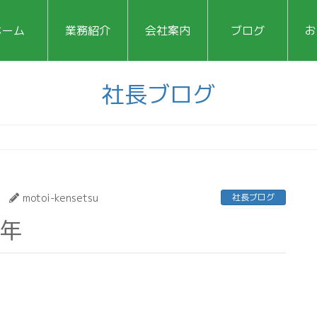
ホーム
業務紹介
会社案内
ブログ
お
社長ブログ
motoi-kensetsu
社長ブログ
じ年