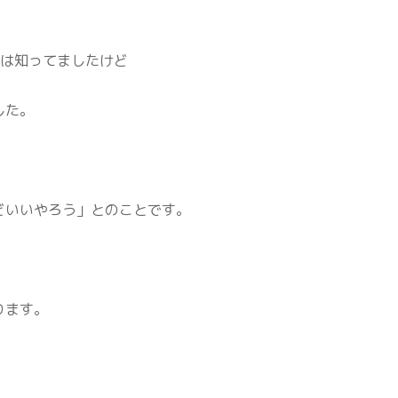
のは知ってましたけど
した。
どいいやろう」とのことです。
ります。