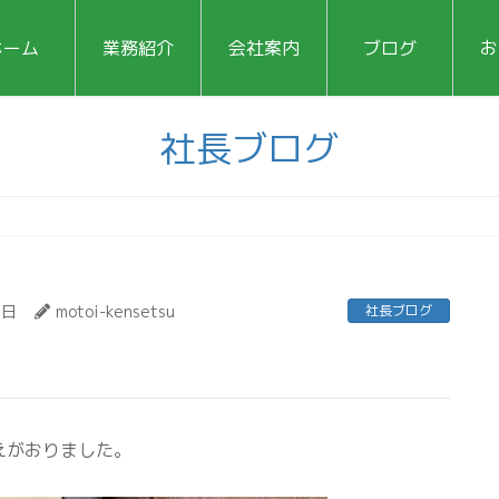
ホーム
業務紹介
会社案内
ブログ
お
社長ブログ
1日
motoi-kensetsu
社長ブログ
えがおりました。