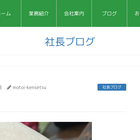
ホーム
業務紹介
会社案内
ブログ
お
社長ブログ
日
motoi-kensetsu
社長ブログ