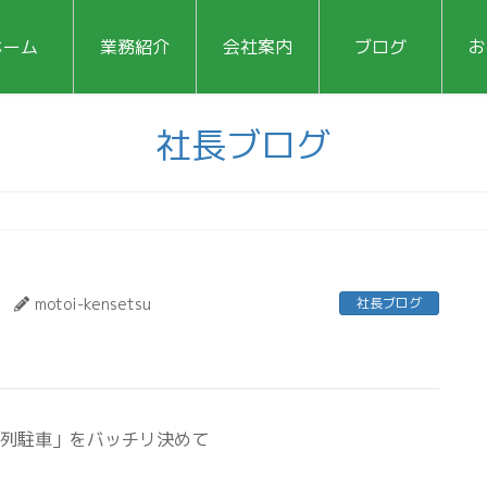
ホーム
業務紹介
会社案内
ブログ
お
社長ブログ
motoi-kensetsu
社長ブログ
縦列駐車」をバッチリ決めて