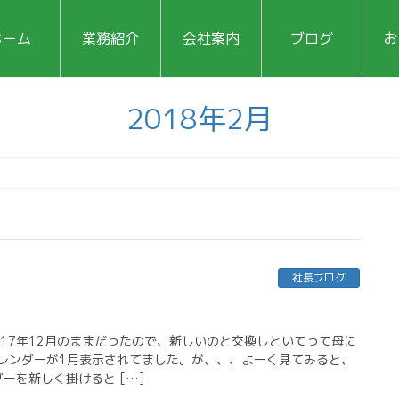
ホーム
業務紹介
会社案内
ブログ
お
2018年2月
社長ブログ
017年12月のままだったので、新しいのと交換しといてって母に
レンダーが1月表示されてました。が、、、よーく見てみると、
ダーを新しく掛けると […]