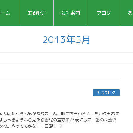
ホーム
業務紹介
会社案内
ブログ
お
2013年5月
社長ブログ
ゃんは朝から元気がありません。鳴き声も小さく、ミルクもあま
はしゃぎようから見たら雲泥の差です73歳にして一番の世話係
わ。やってるかなー」日曜 […]