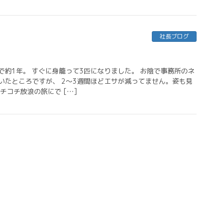
社長ブログ
で約1年。 すぐに身籠って3匹になりました。 お陰で事務所のネ
いたところですが、 2～3週間ほどエサが減ってません。姿も見
チコチ放浪の旅にで […]